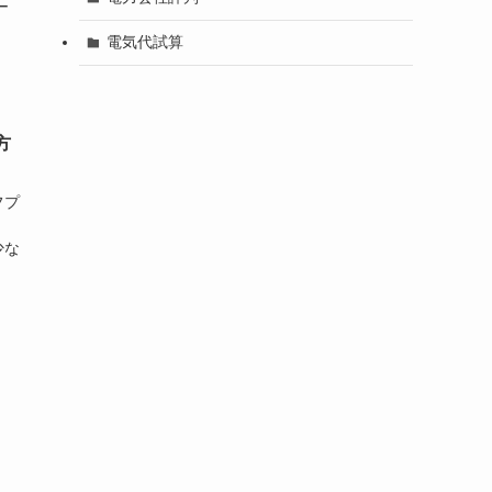
ー
電気代試算
方
フプ
少な