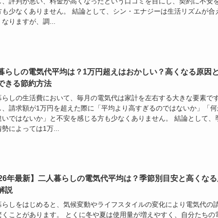
し、評判が悪い、料金が高くなったという口コミを目にし、契約に不安
方も少なくありません。 結論として、シン・エナジーは生活リズムが合
なりますが、調...
暮らしの電気代平均は？1万円超えはおかしい？高くなる原因
できる節約方法
暮らしの生活費において、毎月の電気代は家計を左右する大きな要素で
し、請求額が1万円を超えた際に「平均より高すぎるのではないか」「何
違いではないか」と不安を感じる方も少なくありません。 結論として、
勢によっては1万...
026年最新】二人暮らしの電気代平均は？季節別目安と高くなる
解説
暮らしをはじめると、気候変動やライフスタイルの変化により電気代の
驚くことがあります。 とくに冬や夏は使用量が増えやすく、自分たちの