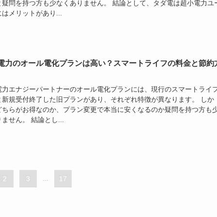
と疑問を持つ方も少なくありません。 結論として、タダ電は超小電力ユ
はメリットがあり...
電力のオール電化プランは高い？スマートライフの料金と節約
電力エナジーパートナーのオール電化プランには、現行のスマートライ
と新規受付終了した旧プランがあり、それぞれ特徴が異なります。 しか
どちらがお得なのか、プラン変更で本当に安くなるのか疑問を持つ方も
ません。 結論とし...
2
3
...
17