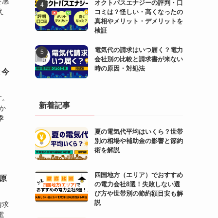
を感
オクトパスエナジーの評判・口
え
コミは？怪しい・高くなったの
真相やメリット・デメリットを
検証
電気代の請求はいつ届く？電力
会社別の比較と請求書が来ない
時の原因・対処法
と今
す。
新着記事
か
季
夏の電気代平均はいくら？世帯
別の相場や補助金の影響と節約
術を解説
四国地方（エリア）でおすすめ
原
の電力会社8選！失敗しない選
び方や世帯別の節約額目安も解
説
請求
電