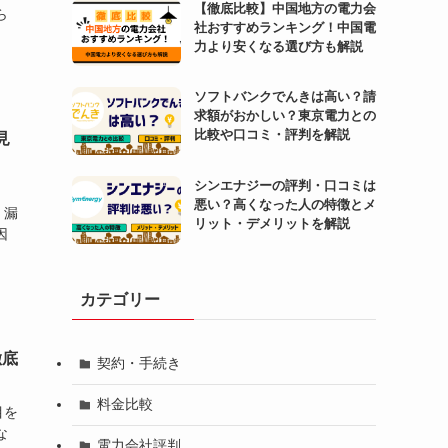
【徹底比較】中国地方の電力会
ら
社おすすめランキング！中国電
力より安くなる選び方も解説
ソフトバンクでんきは高い？請
求額がおかしい？東京電力との
比較や口コミ・評判を解説
見
シンエナジーの評判・口コミは
悪い？高くなった人の特徴とメ
、漏
リット・デメリットを解説
因
カテゴリー
徹底
契約・手続き
料金比較
目を
な
電力会社評判