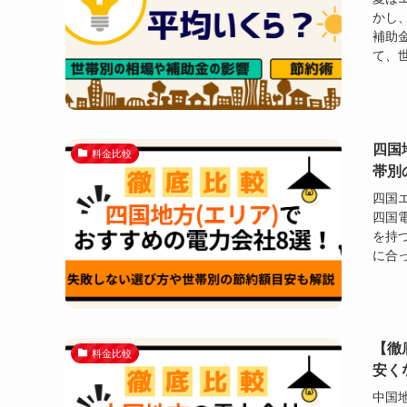
かし
補助
て、世
四国
料金比較
帯別
四国
四国
を持
に合っ
【徹
料金比較
安く
中国