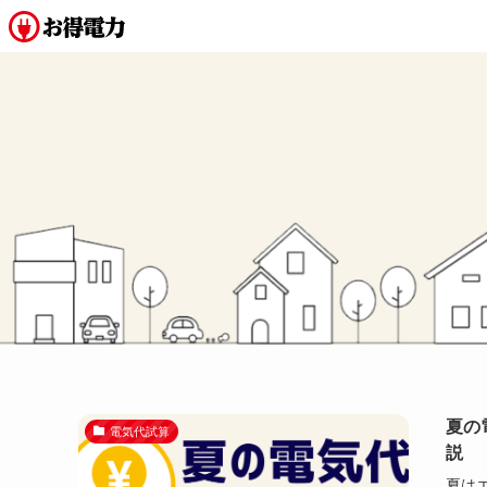
夏の
電気代試算
説
夏は