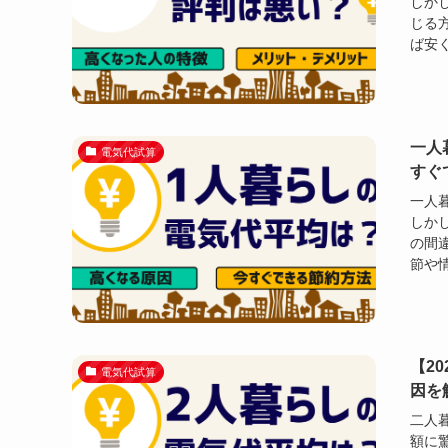
しか
じる
ば安く
一人
電気代試算
すぐ
一人
しか
の間
節や情
【2
電気代試算
因を
二人
額に