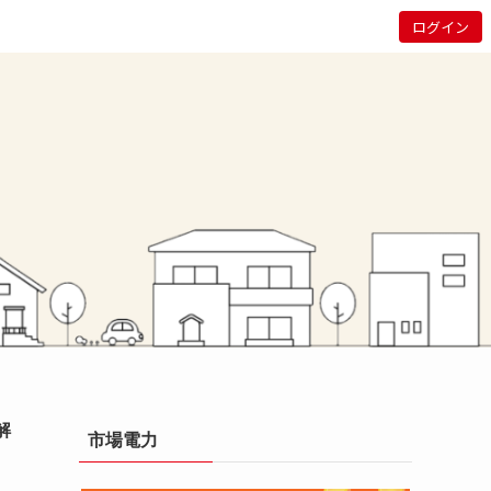
ログイン
解
市場電力
し