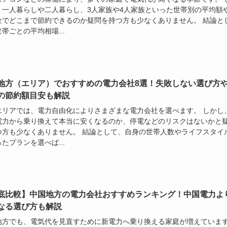
、一人暮らしや二人暮らし、3人家族や4人家族といった世帯別の平均額
金でどこまで節約できるのか疑問を持つ方も少なくありません。 結論と
帯ごとの平均相場...
地方（エリア）でおすすめの電力会社8選！失敗しない選び方
の節約額目安も解説
エリアでは、電力自由化によりさまざまな電力会社を選べます。 しかし
電力から乗り換えて本当に安くなるのか、停電などのリスクはないかと
つ方も少なくありません。 結論として、自身の世帯人数やライフスタイ
たプランを選べば...
底比較】中国地方の電力会社おすすめランキング！中国電力よ
なる選び方も解説
地方でも、電気代を見直すために新電力へ乗り換える家庭が増えていま