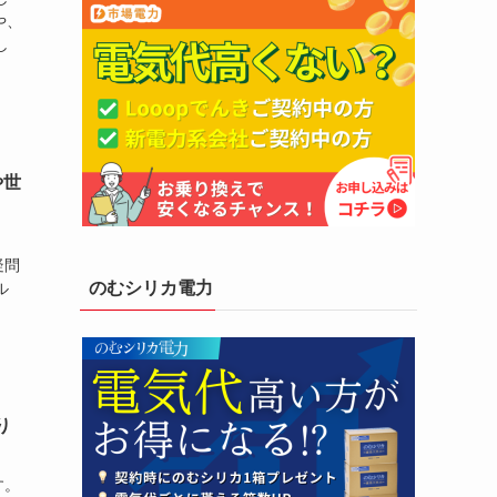
や、
し
や世
、
疑問
のむシリカ電力
ル
り
す。