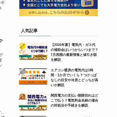
か不
ス
人気記事
や
【2026年夏】電気代・ガス代
の補助金はいつからいつまで？
が
7月再開の最新情報と値引き額
を解説
驚
ソ
エアコン暖房の電気代は1時
間・1か月でいくら？つけっぱ
なしの目安や冷房とどっちが高
いか解説
関西電力の支払い期限切れはど
こで払う？電気料金未納の場合
の対処法や手続きを解説
す。