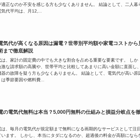
が適正なのか不安を感じる方も少なくありません。 結論として、二人暮
気代平均は、月12,...
電気代が高くなる原因は漏電？世帯別平均額や家電コストから
術まで徹底解説
代は、家計の固定費の中でも大きな割合を占める重要な要素です。 しか
急激な請求額の高騰や、世帯平均と比較してあまりに高い金額に直面し
機器の故障を疑う方も少なくありません。 結論として、電気代が高い原
は季節要因や燃料費...
電の電気代無料は本当？5,000円無料の仕組みと損益分岐点を
電は、毎月の電気代が規定額まで無料になる画期的なサービスとして注
ています。 しかし、本当にタダになるのか、超過後の料金が高額になら