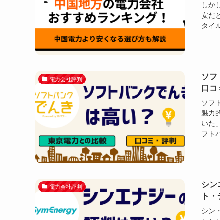
しか
安だ
タイル
ソフ
電力会社評判
口コ
ソフ
魅力
いた
フトバ
シン
電力会社評判
ト・
シン