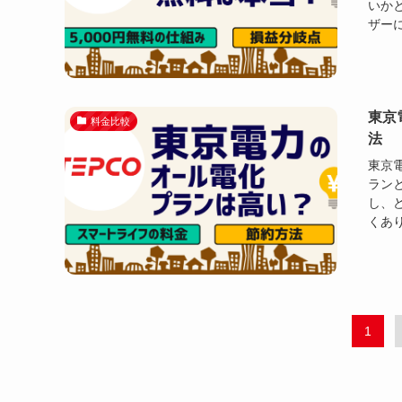
いか
ザーに
東京
料金比較
法
東京
ラン
し、
くあり
1