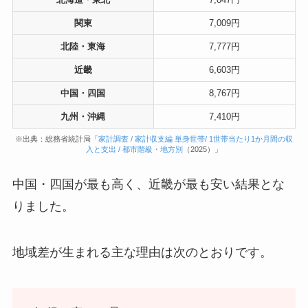
関東
7,009円
北陸・東海
7,777円
近畿
6,603円
中国・四国
8,767円
九州・沖縄
7,410円
※出典：総務省統計局「
家計調査 / 家計収支編 単身世帯/ 1世帯当たり1か月間の収
入と支出 / 都市階級・地方別
（2025）」
中国・四国が最も高く、近畿が最も安い結果とな
りました。
地域差が生まれる主な理由は次のとおりです。