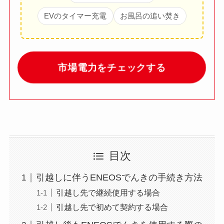
EVのタイマー充電
お風呂の追い焚き
市場電力をチェックする
目次
引越しに伴うENEOSでんきの手続き方法
引越し先で継続使用する場合
引越し先で初めて契約する場合