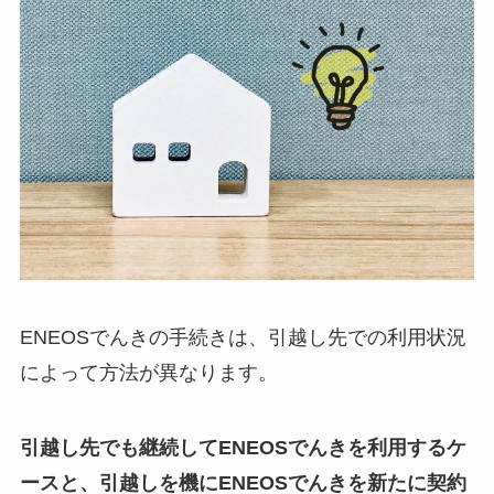
ENEOSでんきの手続きは、引越し先での利用状況
によって方法が異なります。
引越し先でも継続してENEOSでんきを利用するケ
ースと、引越しを機にENEOSでんきを新たに契約