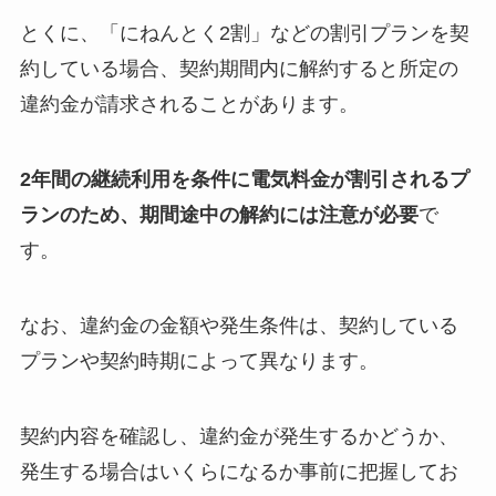
とくに、「にねんとく2割」などの割引プランを契
約している場合、契約期間内に解約すると所定の
違約金が請求されることがあります。
2年間の継続利用を条件に電気料金が割引されるプ
ランのため、期間途中の解約には注意が必要
で
す。
なお、違約金の金額や発生条件は、契約している
プランや契約時期によって異なります。
契約内容を確認し、違約金が発生するかどうか、
発生する場合はいくらになるか事前に把握してお