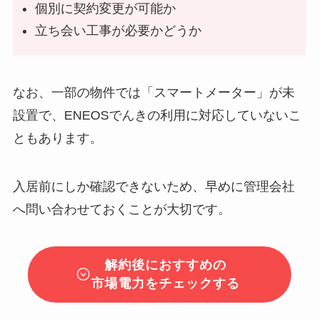
個別に契約変更が可能か
立ち会い工事が必要かどうか
なお、一部の物件では「スマートメーター」が未
設置で、ENEOSでんきの利用に対応していないこ
ともあります。
入居前にしか確認できないため、早めに管理会社
へ問い合わせておくことが大切です。
解約後におすすめの
市場電力をチェックする