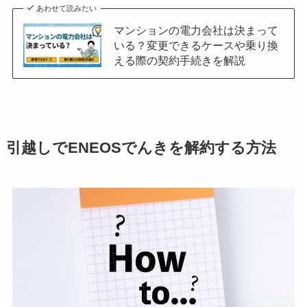
あわせて読みたい
マンションの電力会社は決まって
いる？変更できるケースや乗り換
える際の契約手続きを解説
引越しでENEOSでんきを解約する方法