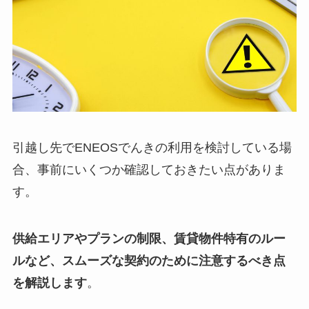
引越し先でENEOSでんきの利用を検討している場
合、事前にいくつか確認しておきたい点がありま
す。
供給エリアやプランの制限、賃貸物件特有のルー
ルなど、スムーズな契約のために注意するべき点
を解説します
。