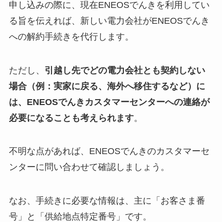
申し込みの際に、現在ENEOSでんきを利用してい
る旨を伝えれば、新しい電力会社がENEOSでんき
への解約手続きを代行します。
ただし、
引越し先でどの電力会社とも契約しない
場合（例：実家に戻る、海外へ移住するなど）に
は、ENEOSでんきカスタマーセンターへの連絡が
必要になることも考えられます
。
不明な点があれば、ENEOSでんきのカスタマーセ
ンターに問い合わせて確認しましょう。
なお、手続きに必要な情報は、主に「お客さま番
号」と「供給地点特定番号」です。