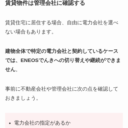
賃貸物件は管理会社に確認する
賃貸住宅に居住する場合、自由に電力会社を選べ
ない場合もあります。
建物全体で特定の電力会社と契約しているケース
では、ENEOSでんきへの切り替えや継続ができま
せん
。
事前に不動産会社や管理会社に次の点を確認して
おきましょう。
電力会社の指定があるか