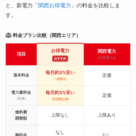
と、新電力「
関西お得電力
」の料金を比較しま
す。
料金プラン比較（関西エリア）
お得電力
関西電力
項目
(従量電灯A)
おすすめ
毎月約3%安い
定価
基本料金
一律割引
毎月約3%安い
電力量料金
定価
(単価)
全段階お得
燃料費
上限なし
上限あり
調整額
なし
なし
解約金