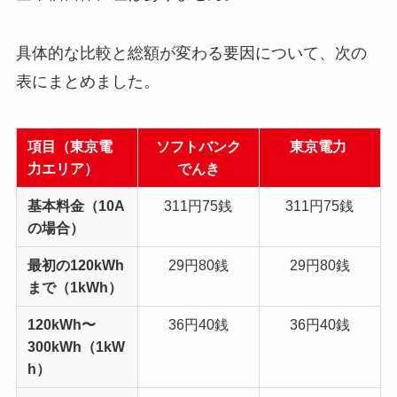
具体的な比較と総額が変わる要因について、次の
表にまとめました。
項目（東京電
ソフトバンク
東京電力
力エリア）
でんき
基本料金（10A
311円75銭
311円75銭
の場合）
最初の120kWh
29円80銭
29円80銭
まで（1kWh）
120kWh〜
36円40銭
36円40銭
300kWh（1kW
h）