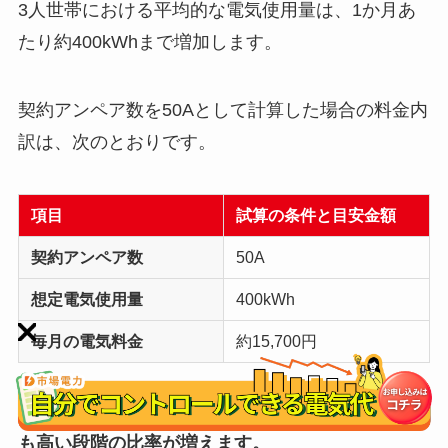
3人世帯における平均的な電気使用量は、1か月あ
たり約400kWhまで増加します。
契約アンペア数を50Aとして計算した場合の料金内
訳は、次のとおりです。
項目
試算の条件と目安金額
契約アンペア数
50A
想定電気使用量
400kWh
毎月の電気料金
約15,700円
電気使用量が多くなると、1kWhあたりの単価が最
も高い段階の比率が増えます。